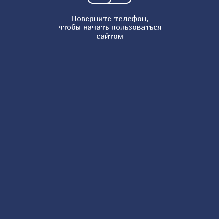
Поверните телефон,
чтобы начать пользоваться
сайтом
Наши
Наши
Карусель
Войти
телята
коровы