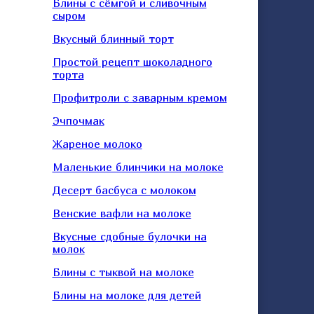
Блины с сёмгой и сливочным
сыром
Вкусный блинный торт
Простой рецепт шоколадного
торта
Профитроли с заварным кремом
Эчпочмак
Жареное молоко
Маленькие блинчики на молоке
Десерт басбуса с молоком
Венские вафли на молоке
Вкусные сдобные булочки на
молок
Блины с тыквой на молоке
Блины на молоке для детей