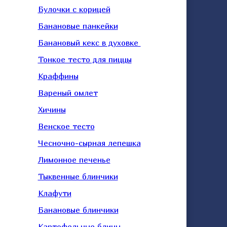
Булочки с корицей
Банановые панкейки
Банановый кекс в духовке
Тонкое тесто для пиццы
Краффины
Вареный омлет
Хичины
Венское тесто
Чесночно-сырная лепешка
Лимонное печенье
Тыквенные блинчики
Клафути
Банановые блинчики
Картофельные блины