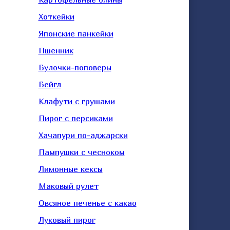
Хоткейки
Японские панкейки
Пшенник
Булочки-поповеры
Бейгл
Клафути с грушами
Пирог с персиками
Хачапури по-аджарски
Пампушки с чесноком
Лимонные кексы
Маковый рулет
Овсяное печенье с какао
Луковый пирог