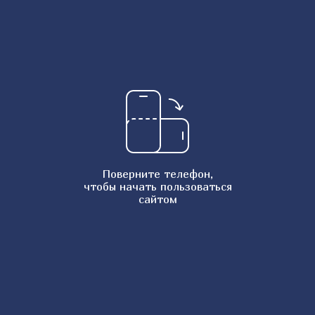
Шельпек казахский
Чесночный хлеб
Заварной шоколадный крем
Рисовая запеканка
Тесто для пельменей
Блинчики на молоке в бутылке
Картофельная лазанья
Шкмерули по-грузински
Поверните телефон,
чтобы начать пользоваться
Пшенник в духовке
сайтом
Простой кекс в духовке
Яичная запеканка
Сырные палочки
Булочки с корицей
Банановые панкейки