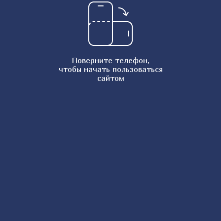
Рисовый пудинг
Шоколадные блины
Банановые оладьи на молоке
Имбирные пряники
Поверните телефон,
чтобы начать пользоваться
Пирог Зебра
сайтом
Шельпек казахский
Чесночный хлеб
Заварной шоколадный крем
Рисовая запеканка
Тесто для пельменей
Блинчики на молоке в бутылке
Картофельная лазанья
Шкмерули по-грузински
Пшенник в духовке