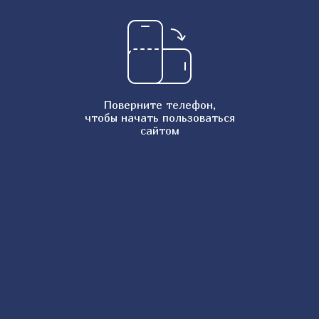
Шарлотка с малиной
Рисовый пудинг
Шоколадные блины
Банановые оладьи на молоке
Поверните телефон,
Имбирные пряники
чтобы начать пользоваться
сайтом
Пирог Зебра
Шельпек казахский
Чесночный хлеб
Заварной шоколадный крем
Рисовая запеканка
Тесто для пельменей
Блинчики на молоке в бутылке
Картофельная лазанья