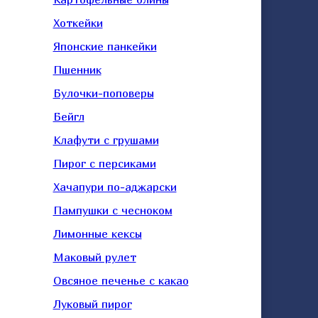
Хоткейки
Японские панкейки
Пшенник
Булочки-поповеры
Бейгл
Клафути с грушами
Пирог с персиками
Хачапури по-аджарски
Пампушки с чесноком
Лимонные кексы
Маковый рулет
Овсяное печенье с какао
Луковый пирог