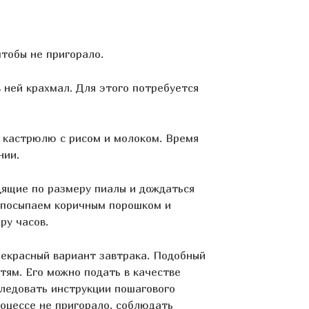
тобы не пригорало.
 ней крахмал. Для этого потребуется
в кастрюлю с рисом и молоком. Время
нии.
дящие по размеру пиалы и дождаться
 посыпаем коричным порошком и
ру часов.
рекрасный вариант завтрака. Подобный
етям. Его можно подать в качестве
следовать инструкции пошагового
роцессе не пригорало, соблюдать