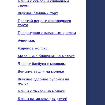
Блины с сёмгой и сливочным
сыром
Вкусный блинный торт
Простой рецепт шоколадного
торта
Профитроли с заварным кремом
Эчпочмак
Жареное молоко
Маленькие блинчики на молоке
Десерт басбуса с молоком
Венские вафли на молоке
Вкусные сдобные булочки на
молок
Блины с тыквой на молоке
Блины на молоке для детей