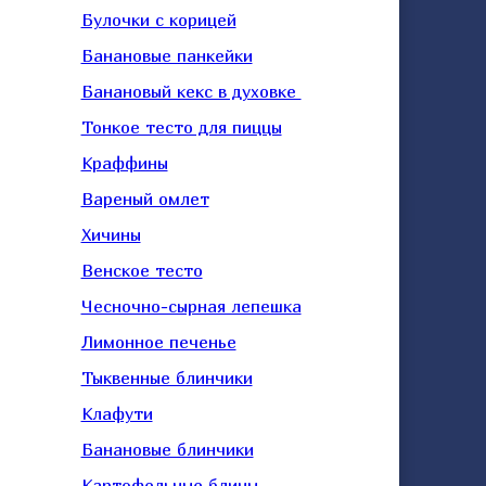
Булочки с корицей
Банановые панкейки
Банановый кекс в духовке
Тонкое тесто для пиццы
Краффины
Вареный омлет
Хичины
Венское тесто
Чесночно-сырная лепешка
Лимонное печенье
Тыквенные блинчики
Клафути
Банановые блинчики
Картофельные блины