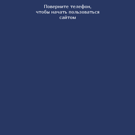
Пшенник
Поверните телефон,
Булочки-поповеры
чтобы начать пользоваться
сайтом
Бейгл
Клафути с грушами
Пирог с персиками
Хачапури по-аджарски
Пампушки с чесноком
Лимонные кексы
Маковый рулет
Овсяное печенье с какао
Луковый пирог
Булочки-сметанники
Кубете
Кулич