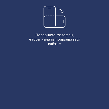
Персиковый коблер
Шарлотка с малиной
Рисовый пудинг
Шоколадные блины
Поверните телефон,
Банановые оладьи на молоке
чтобы начать пользоваться
сайтом
Имбирные пряники
Пирог Зебра
Шельпек казахский
Чесночный хлеб
Заварной шоколадный крем
Рисовая запеканка
Тесто для пельменей
Блинчики на молоке в бутылке
Картофельная лазанья