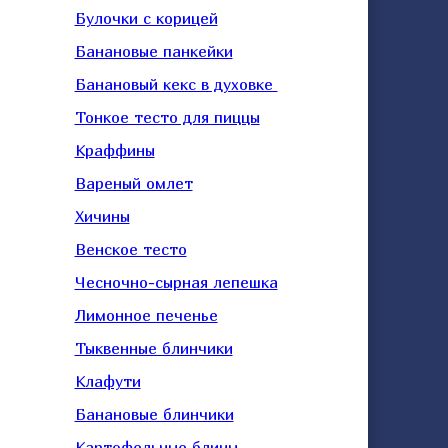
Булочки с корицей
Банановые панкейки
Банановый кекс в духовке
Тонкое тесто для пиццы
Краффины
Вареный омлет
Хичины
Венское тесто
Чесночно-сырная лепешка
Лимонное печенье
Тыквенные блинчики
Клафути
Банановые блинчики
Картофельные блины