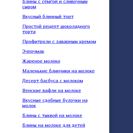
Блины с сёмгой и сливочным
сыром
Вкусный блинный торт
Простой рецепт шоколадного
торта
Профитроли с заварным кремом
Эчпочмак
Жареное молоко
Маленькие блинчики на молоке
Десерт басбуса с молоком
Венские вафли на молоке
Вкусные сдобные булочки на
молок
Блины с тыквой на молоке
Блины на молоке для детей