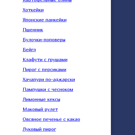
Хоткейки
Японские панкейки
Пшенник
Булочки-поповеры
Бейгл
Клафути с грушами
Пирог с персиками
Хачапури по-аджарски
Пампушки с чесноком
Лимонные кексы
Маковый рулет
Овсяное печенье с какао
Луковый пирог