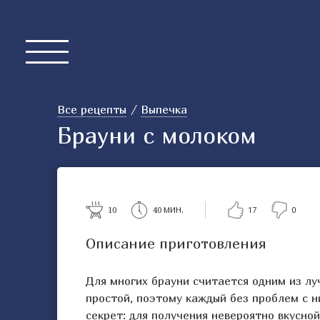
Все рецепты
Выпечка
Брауни с молоком
10
40 МИН.
17
0
Описание приготовления
Для многих брауни считается одним из лу
простой, поэтому каждый без проблем с н
секрет: для получения невероятно вкусно