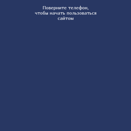
Поверните телефон,
Банановый кекс в духовке
чтобы начать пользоваться
сайтом
Тонкое тесто для пиццы
Краффины
Вареный омлет
Хичины
Венское тесто
Чесночно-сырная лепешка
Лимонное печенье
Тыквенные блинчики
Клафути
Банановые блинчики
Картофельные блины
Хоткейки